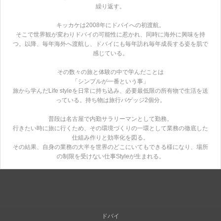
繰り返す。
キッカケは2008年にドバイへの初渡航。
そこで世界観が変わりドバイの可能性に惹かれ、同時に海外に興味を持
つ。以降、毎年海外へ渡航し、ドバイにも毎年訪れ毎年成長する姿を肌で
感じている。
その数々の旅と体験の中で学んだことは
「シンプルが一番という事」
旅から学んだLife styleを日常に持ち込み、必要最低限の所有物で生活を送
っている。持ち物は旅行バゲッジ2個分。
普段は名古屋で内勤サラリーマンとして勤務。
行きたい時に旅に行くため、その環境づくりの一環として業務の徹底した
仕組み作りと効率化を図る。
その結果、自身の業務の大半を世界のどこにいてもできる様になり、場所
の制限を受けない仕事Styleが生まれる。
ドバイ