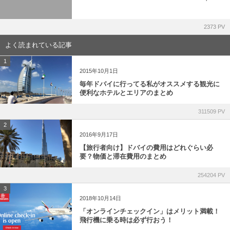
2373 PV
よく読まれている記事
1
2015年10月1日
毎年ドバイに行ってる私がオススメする観光に
便利なホテルとエリアのまとめ
311509 PV
2
2016年9月17日
【旅行者向け】ドバイの費用はどれぐらい必
要？物価と滞在費用のまとめ
254204 PV
3
2018年10月14日
「オンラインチェックイン」はメリット満載！
飛行機に乗る時は必ず行おう！