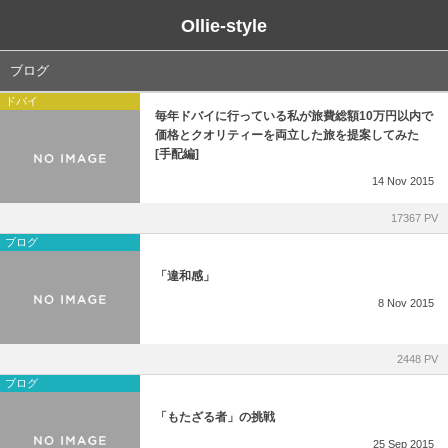
Ollie-style
ブログ
ブログ
ドバイ
未分類
毎年ドバイに行っている私が旅費総額10万円以内で
価格とクオリティーを両立した旅を提案してみた
[手配編]
14
Nov
2015
17367 PV
ブログ
「違和感」
8
Nov
2015
2448 PV
ブログ
「もたざる者」の挑戦
25
Sep
2015