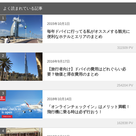
よく読まれている記事
1
2015年10月1日
毎年ドバイに行ってる私がオススメする観光に
便利なホテルとエリアのまとめ
311509 PV
2
2016年9月17日
【旅行者向け】ドバイの費用はどれぐらい必
要？物価と滞在費用のまとめ
254204 PV
3
2018年10月14日
「オンラインチェックイン」はメリット満載！
飛行機に乗る時は必ず行おう！
162838 PV
4