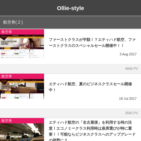
Ollie-style
ブログ
航空券( 2 )
航空券
未分類
ファーストクラスが半額！？エティハド航空、ファ
ーストクラスのスペシャルセール開催中！！
3
Aug
2017
4896 PV
航空券
エティハド航空、夏のビジネスクラスセール開催
中！
18
Jul
2017
3580 PV
航空券
エティハド航空の「名古屋便」を利用する時の注
意！エコノミークラス利用時は座席選びが特に重
要！！可能ならビジネスクラスへのアップグレード
の視野に？