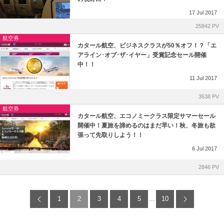
17
Jul
2017
25842 PV
航空券
カタール航空、ビジネスクラスが50％オフ！？「エ
アライン･オブ･ザ･イヤー」受賞記念セール開催
中！！
11
Jul
2017
3538 PV
航空券
カタール航空、エコノミークラス限定サマーセール
開催中！夏旅を諦めるのはまだ早い！秋、冬旅も欲
張って先取りしよう！！
6
Jul
2017
2846 PV
1
2
3
4
5
...
10