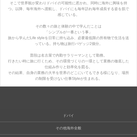
そこで世界観が変わりドバイの可能性に惹かれ、同時に海外に興味を持
つ。以降、毎年海外へ渡航し、ドバイにも毎年訪れ毎年成長する姿を肌で
感じている。
その数々の旅と体験の中で学んだことは
「シンプルが一番という事」
旅から学んだLife styleを日常に持ち込み、必要最低限の所有物で生活を送
っている。持ち物は旅行バゲッジ2個分。
普段は名古屋で内勤サラリーマンとして勤務。
行きたい時に旅に行くため、その環境づくりの一環として業務の徹底した
仕組み作りと効率化を図る。
その結果、自身の業務の大半を世界のどこにいてもできる様になり、場所
の制限を受けない仕事Styleが生まれる。
ドバイ
その他海外全般