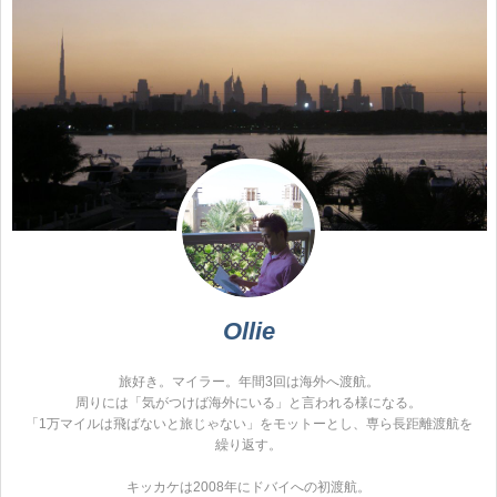
Ollie
旅好き。マイラー。年間3回は海外へ渡航。
周りには「気がつけば海外にいる」と言われる様になる。
「1万マイルは飛ばないと旅じゃない」をモットーとし、専ら長距離渡航を
繰り返す。
キッカケは2008年にドバイへの初渡航。