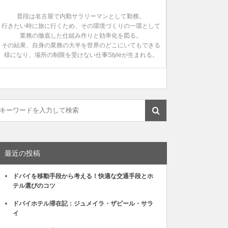
普段は名古屋で内勤サラリーマンとして勤務。
行きたい時に旅に行くため、その環境づくりの一環として
業務の徹底した仕組み作りと効率化を図る。
その結果、自身の業務の大半を世界のどこにいてもできる
様になり、場所の制限を受けない仕事Styleが生まれる。
最近の投稿
ドバイを移動手段から考える！快適な交通手段とホ
テル選びのコツ
ドバイホテル滞在記：ジュメイラ・ザビール・サラ
イ