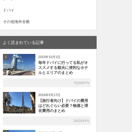
ドバイ
その他海外全般
よく読まれている記事
2015年10月1日
1
毎年ドバイに行ってる私がオ
ススメする観光に便利なホテ
ルとエリアのまとめ
311509 PV
2016年9月17日
2
【旅行者向け】ドバイの費用
はどれぐらい必要？物価と滞
在費用のまとめ
254204 PV