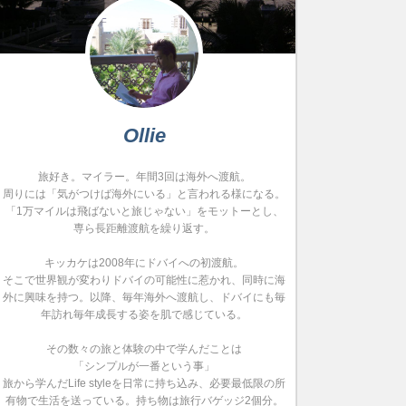
Ollie
旅好き。マイラー。年間3回は海外へ渡航。
周りには「気がつけば海外にいる」と言われる様になる。
「1万マイルは飛ばないと旅じゃない」をモットーとし、
専ら長距離渡航を繰り返す。
キッカケは2008年にドバイへの初渡航。
そこで世界観が変わりドバイの可能性に惹かれ、同時に海
外に興味を持つ。以降、毎年海外へ渡航し、ドバイにも毎
年訪れ毎年成長する姿を肌で感じている。
その数々の旅と体験の中で学んだことは
「シンプルが一番という事」
旅から学んだLife styleを日常に持ち込み、必要最低限の所
有物で生活を送っている。持ち物は旅行バゲッジ2個分。