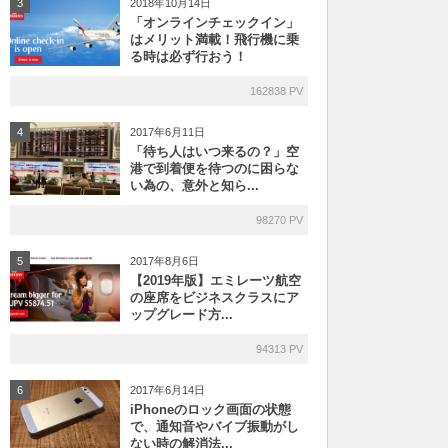
2018年10月14日
3
「オンラインチェックイン」
はメリット満載！飛行機に乗
る時は必ず行おう！
162838 PV
2017年6月11日
4
「待ち人はいつ来るの？」空
港で到着便を待つのに困らな
い為の、意外と知ら...
98270 PV
2017年8月6日
5
【2019年版】エミレーツ航空
の座席をビジネスクラスにア
ップグレード方...
94313 PV
2017年6月14日
6
iPhoneのロック画面の状態
で、通知音やバイブ振動がし
ない時の解消法...