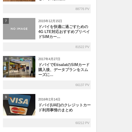
88776 PV
2015年12月15日
7
ドバイを快適に過ごすための
4G LTE対応おすすめプリペイ
ドSIMカー...
81522 PV
2017年4月27日
8
ドバイでEtisalatのSIMカード
購入後、データプランをスム
ーズに...
66137 PV
9
2016年2月14日
ドバイ(UAE)のクレジットカー
ド利用事情のまとめ
60212 PV