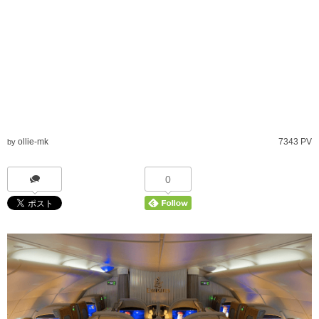
ollie-mk
7343 PV
by
0