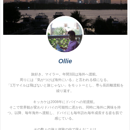
Ollie
旅好き。マイラー。年間3回は海外へ渡航。
周りには「気がつけば海外にいる」と言われる様になる。
「1万マイルは飛ばないと旅じゃない」をモットーとし、専ら長距離渡航を
繰り返す。
キッカケは2008年にドバイへの初渡航。
そこで世界観が変わりドバイの可能性に惹かれ、同時に海外に興味を持
つ。以降、毎年海外へ渡航し、ドバイにも毎年訪れ毎年成長する姿を肌で
感じている。
その数々の旅と体験の中で学んだことは