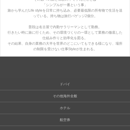
「シンプルが一番という事」
旅から学んだLife styleを日常に持ち込み、必要最低限の所有物で生活を送
っている。持ち物は旅行バゲッジ2個分。
普段は名古屋で内勤サラリーマンとして勤務。
行きたい時に旅に行くため、その環境づくりの一環として業務の徹底した
仕組み作りと効率化を図る。
その結果、自身の業務の大半を世界のどこにいてもできる様になり、場所
の制限を受けない仕事Styleが生まれる。
ドバイ
その他海外全般
ホテル
航空券