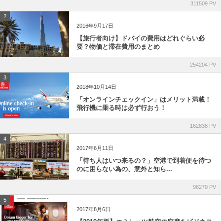
311509 PV
2
2016年9月17日
【旅行者向け】ドバイの費用はどれぐらい必
要？物価と滞在費用のまとめ
254204 PV
3
2018年10月14日
「オンラインチェックイン」はメリット満載！
飛行機に乗る時は必ず行おう！
162838 PV
4
2017年6月11日
「待ち人はいつ来るの？」空港で到着便を待つ
のに困らない為の、意外と知ら...
98270 PV
5
2017年8月6日