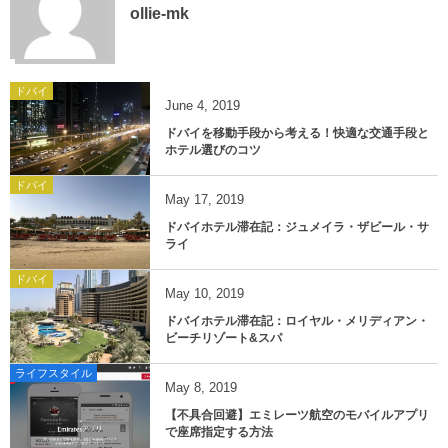
ollie-mk
ドバイ
June
4
,
2019
ドバイを移動手段から考える！快適な交通手段と
ホテル選びのコツ
ドバイ
May
17
,
2019
ドバイホテル滞在記：ジュメイラ・ザビール・サ
ライ
ドバイ
May
10
,
2019
ドバイホテル滞在記：ロイヤル・メリディアン・
ビーチリゾート&スパ
ライフスタイル
May
8
,
2019
【不具合回避】エミレーツ航空のモバイルアプリ
で座席指定する方法