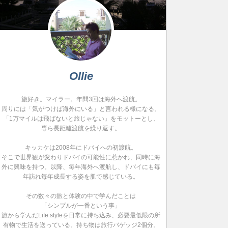
Ollie
旅好き。マイラー。年間3回は海外へ渡航。
周りには「気がつけば海外にいる」と言われる様になる。
「1万マイルは飛ばないと旅じゃない」をモットーとし、
専ら長距離渡航を繰り返す。
キッカケは2008年にドバイへの初渡航。
そこで世界観が変わりドバイの可能性に惹かれ、同時に海
外に興味を持つ。以降、毎年海外へ渡航し、ドバイにも毎
年訪れ毎年成長する姿を肌で感じている。
その数々の旅と体験の中で学んだことは
「シンプルが一番という事」
旅から学んだLife styleを日常に持ち込み、必要最低限の所
有物で生活を送っている。持ち物は旅行バゲッジ2個分。