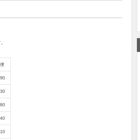
す。
便
690
830
580
740
710