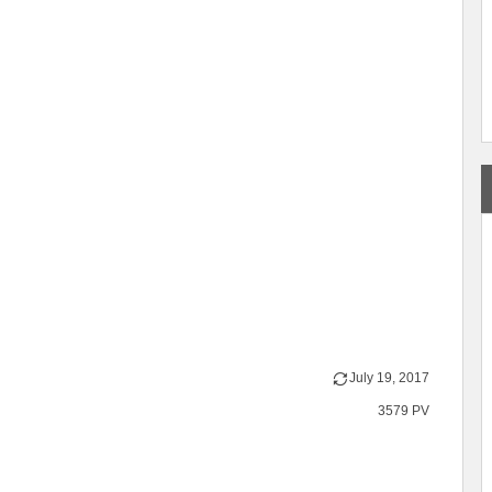
July
19
,
2017
3579 PV