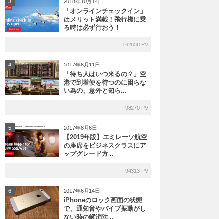
2018年10月14日
3
「オンラインチェックイン」
はメリット満載！飛行機に乗
る時は必ず行おう！
162838 PV
2017年6月11日
4
「待ち人はいつ来るの？」空
港で到着便を待つのに困らな
い為の、意外と知ら...
98270 PV
2017年8月6日
5
【2019年版】エミレーツ航空
の座席をビジネスクラスにア
ップグレード方...
94313 PV
2017年6月14日
6
iPhoneのロック画面の状態
で、通知音やバイブ振動がし
ない時の解消法...