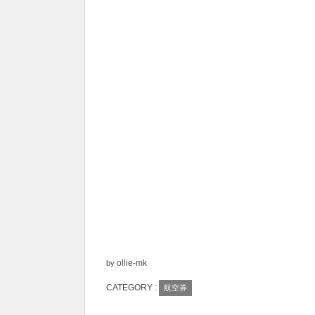
ollie-mk
by
CATEGORY :
航空券