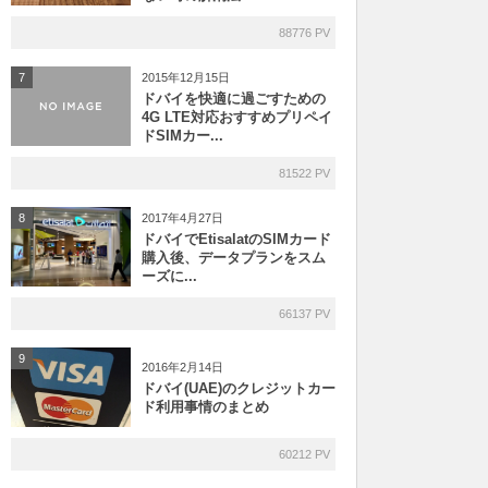
88776 PV
2015年12月15日
7
ドバイを快適に過ごすための
4G LTE対応おすすめプリペイ
ドSIMカー...
81522 PV
2017年4月27日
8
ドバイでEtisalatのSIMカード
購入後、データプランをスム
ーズに...
66137 PV
9
2016年2月14日
ドバイ(UAE)のクレジットカー
ド利用事情のまとめ
60212 PV