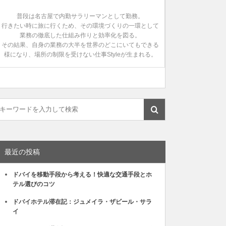
普段は名古屋で内勤サラリーマンとして勤務。
行きたい時に旅に行くため、その環境づくりの一環として
業務の徹底した仕組み作りと効率化を図る。
その結果、自身の業務の大半を世界のどこにいてもできる
様になり、場所の制限を受けない仕事Styleが生まれる。
最近の投稿
ドバイを移動手段から考える！快適な交通手段とホ
テル選びのコツ
ドバイホテル滞在記：ジュメイラ・ザビール・サラ
イ