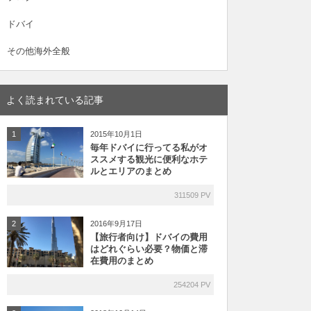
ドバイ
その他海外全般
よく読まれている記事
2015年10月1日
1
毎年ドバイに行ってる私がオ
ススメする観光に便利なホテ
ルとエリアのまとめ
311509 PV
2016年9月17日
2
【旅行者向け】ドバイの費用
はどれぐらい必要？物価と滞
在費用のまとめ
254204 PV