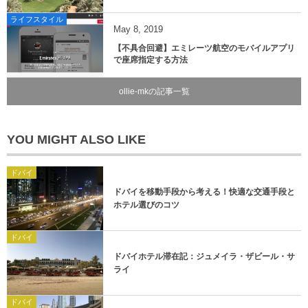
ライフスタイル
May
8
,
2019
【不具合回避】エミレーツ航空のモバイルアプリ
で座席指定する方法
ollie-mkの記事一覧
YOU MIGHT ALSO LIKE
ドバイ
ドバイを移動手段から考える！快適な交通手段と
ホテル選びのコツ
ドバイ
ドバイホテル滞在記：ジュメイラ・ザビール・サ
ライ
ドバイ