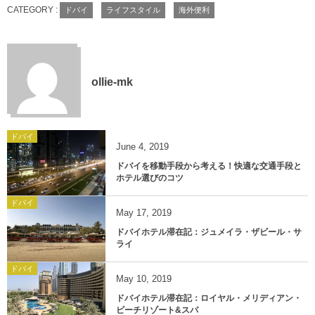
CATEGORY :
ドバイ
ライフスタイル
海外便利
ollie-mk
ドバイ
June
4
,
2019
ドバイを移動手段から考える！快適な交通手段と
ホテル選びのコツ
ドバイ
May
17
,
2019
ドバイホテル滞在記：ジュメイラ・ザビール・サ
ライ
ドバイ
May
10
,
2019
ドバイホテル滞在記：ロイヤル・メリディアン・
ビーチリゾート&スパ