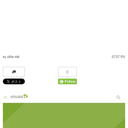
ollie-mk
5737 PV
by
0