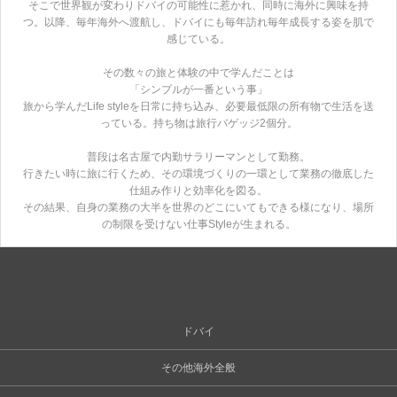
そこで世界観が変わりドバイの可能性に惹かれ、同時に海外に興味を持
つ。以降、毎年海外へ渡航し、ドバイにも毎年訪れ毎年成長する姿を肌で
感じている。
その数々の旅と体験の中で学んだことは
「シンプルが一番という事」
旅から学んだLife styleを日常に持ち込み、必要最低限の所有物で生活を送
っている。持ち物は旅行バゲッジ2個分。
普段は名古屋で内勤サラリーマンとして勤務。
行きたい時に旅に行くため、その環境づくりの一環として業務の徹底した
仕組み作りと効率化を図る。
その結果、自身の業務の大半を世界のどこにいてもできる様になり、場所
の制限を受けない仕事Styleが生まれる。
ドバイ
その他海外全般