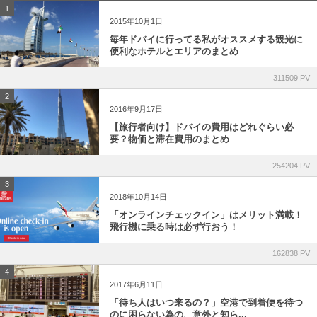
1
2015年10月1日
毎年ドバイに行ってる私がオススメする観光に
便利なホテルとエリアのまとめ
311509 PV
2
2016年9月17日
【旅行者向け】ドバイの費用はどれぐらい必
要？物価と滞在費用のまとめ
254204 PV
3
2018年10月14日
「オンラインチェックイン」はメリット満載！
飛行機に乗る時は必ず行おう！
162838 PV
4
2017年6月11日
「待ち人はいつ来るの？」空港で到着便を待つ
のに困らない為の、意外と知ら...