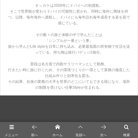
キッカケは2008年にドバイへの初渡航。
そこで世界観が変わりドバイの可能性に惹かれ、同時に海外に興味を持
つ。以降、毎年海外へ渡航し、ドバイにも毎年訪れ毎年成長する姿を肌で
感じている。
その数々の旅と体験の中で学んだことは
「シンプルが一番という事」
旅から学んだLife styleを日常に持ち込み、必要最低限の所有物で生活を送
っている。持ち物は旅行バゲッジ2個分。
普段は名古屋で内勤サラリーマンとして勤務。
行きたい時に旅に行くため、その環境づくりの一環として業務の徹底した
仕組み作りと効率化を図る。
その結果、自身の業務の大半を世界のどこにいてもできる様になり、場所
の制限を受けない仕事Styleが生まれる。
ドバイ
メニュー
前へ
ホーム
先頭へ
次へ
検索
その他海外全般