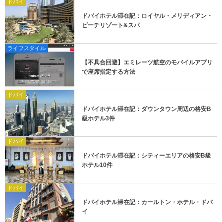
ドバイ
ドバイホテル滞在記：ロイヤル・メリディアン・
ビーチリゾート&スパ
ライフスタイル
【不具合回避】エミレーツ航空のモバイルアプリ
で座席指定する方法
ドバイ
ドバイホテル滞在記：ダウンタウン周辺の格安B
級ホテル3件
ドバイ
ドバイホテル滞在記：シティーエリアの格安B級
ホテル10件
ドバイ
ドバイホテル滞在記：カールトン・ホテル・ドバ
イ