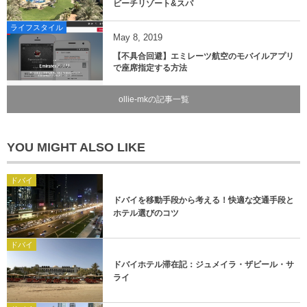
ビーチリゾート&スパ
ライフスタイル
May
8
,
2019
【不具合回避】エミレーツ航空のモバイルアプリ
で座席指定する方法
ollie-mkの記事一覧
YOU MIGHT ALSO LIKE
ドバイ
ドバイを移動手段から考える！快適な交通手段と
ホテル選びのコツ
ドバイ
ドバイホテル滞在記：ジュメイラ・ザビール・サ
ライ