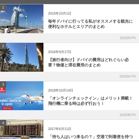
1
2015年10月1日
毎年ドバイに行ってる私がオススメする観光に
便利なホテルとエリアのまとめ
311509 PV
2
2016年9月17日
【旅行者向け】ドバイの費用はどれぐらい必
要？物価と滞在費用のまとめ
254204 PV
3
2018年10月14日
「オンラインチェックイン」はメリット満載！
飛行機に乗る時は必ず行おう！
162838 PV
4
2017年6月11日
「待ち人はいつ来るの？」空港で到着便を待つ